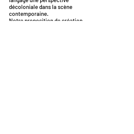
décoloniale dans la scène
contemporaine.
Notre proposition de création
aborde un sujet d’actualité à
partir d’un regard qui englobe
une théâtralité que valorise
l’identité contemporaine et
travaille la polyphonie des
langues, le répertoire des
techniques corporelles de
différents continents et
l'attention aux nouvelles
dramaturgies.
Cie. Corps Indociles -
Lyon